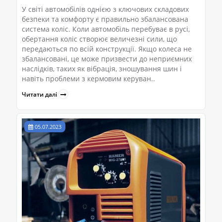
У світі автомобілів однією з ключових складових
безпеки та комфорту є правильно збалансована
система коліс. Коли автомобіль перебуває в русі,
обертання коліс створює величезні сили, що
передаються по всій конструкції. Якщо колеса не
збалансовані, це може призвести до неприємних
наслідків, таких як вібрація, зношування шин і
навіть проблеми з кермовим керуван..
Читати далі
05.07.2023