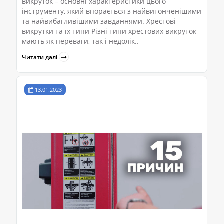
викруток – основні характеристики цього
інструменту, який впорається з найвитонченішими
та найвибагливішими завданнями. Хрестові
викрутки та їх типи Різні типи хрестових викруток
мають як переваги, так і недолік..
Читати далі
13.01.2023