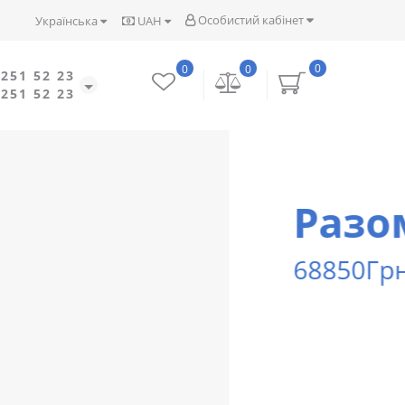
Особистий кабінет
Українська
UAH
0
0
0
 251 52 23
 251 52 23