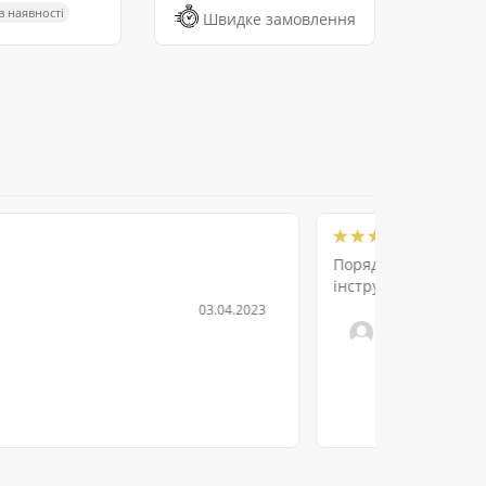
в наявності
Швидке замовлення
, професійний підхід. Купую обладнання і
енний. Раджу !!! СТО Пріорітет-Сервіс.
29.12.2022