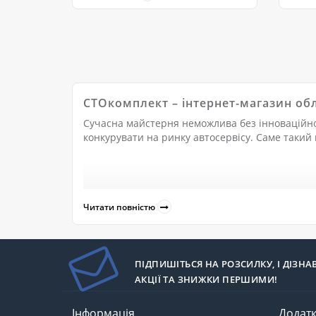
здійснюється фарбування
викор
автотранспорту. Вона є закритим
простором з кон..
СТОкомплект – інтернет-магазин об
Сучасна майстерня неможлива без інноваційного
конкурувати на ринку автосервісу. Саме такий 
"СТОкомплект" пропонує широкий асортимент п
Читати повністю
Професійних автомийок
Сучасних багатофункціональних сто
Приватних автомайстерень
Індивідуальні гаражів.
ПІДПИШІТЬСЯ НА РОЗСИЛКУ, І ДІЗНА
Інтернет-магазин "Автокомплект" реалізує лиш
АКЦІЇ ТА ЗНИЖКИ ПЕРШИМИ!
МИ ПРОПОНУЄМО:
Спеціалізоване обладнання для автосервіс
Інформація
Додат
набори ручного інструменту)