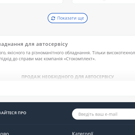
истовуються в автомоб..
полегшити проведення
технічного обслуговування т
Показати ще
ладнання для автосервісу
, якісного та різноманітного обладнання. Тільки високотехноло
підхід до справи має компанія «Стокомплект».
ПРОДАЖ НЕОБХІДНОГО ДЛЯ АВТОСЕРВІСУ
родукції, необхідної для обладнання:
ВАЙТЕСЯ ПРО
е перевірену часом надійну техніку та професійне обладнання з
у (підйомники, стійки, витяжні та вентиляційні системи, ванни 
ково
Категорії