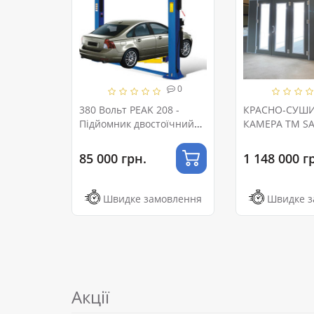
0
380 Вольт PEAK 208 -
КРАСНО-СУШ
Підйомник двостоїчний
КАМЕРА ТМ SA
нижній, 4000 кг
CHIMERA 7.21м
(ТРЬОХСЕКЦІЙНІ ЛАПИ)
85 000 грн.
1 148 000 г
Швидке замовлення
Швидке з
Акції