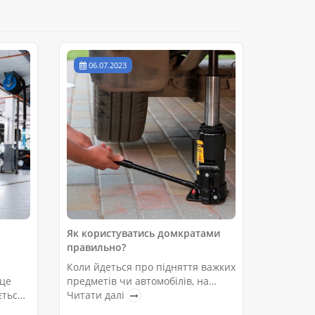
06.07.2023
Як користуватись домкратами
правильно?
Коли йдеться про підняття важких
 це
предметів чи автомобілів, на
ється
допомогу приходять домкрати. Ці
Читати далі
 щоб
незамінні інструменти стали