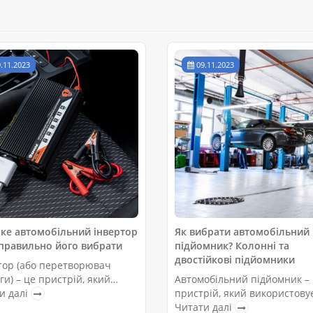
.11.2023
09.11.2023
ке автомобільний інвертор
Як вибрати автомобільний
 правильно його вибрати
підйомник? Колонні та
двостійкові підйомники
тор (або перетворювач
ги) – це пристрій, який
Автомобільний підйомник –
ворює постійну напругу на
и далі
пристрій, який використову
у. Інвертори зазвичай
для піднімання автомобіля,
Читати далі