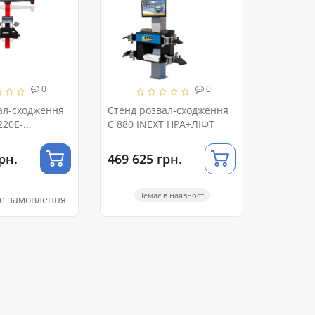
0
0
ал-сходження
Стенд розвал-сходження
220E-
C 880 INEXT HPA+ЛІФТ
рн.
469 625 грн.
Немає в наявності
е замовлення