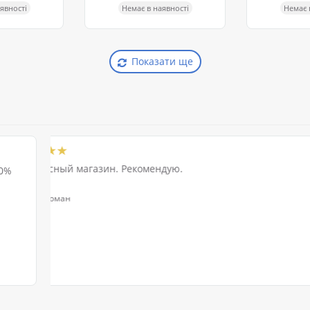
явності
Немає в наявності
Немає 
Показати ще
Порядні продавці, клієнтоорієнтовані, ціни помірні
0%
інструмент вже не перший рік і всім завжди задовол
%
.2023
%
Єгор Гайкевич
%
%