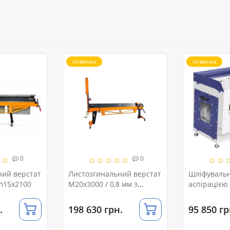
новинка
новинка
0
0
ний верстат
Листозгинальний верстат
Шліфувальн
m15x2100
M20x3000 / 0,8 мм з
аспіраціє
ножем
DT1000
.
198 630 грн.
95 850 гр