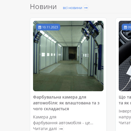
Новини
всі новини
10.11.2023
09
Фарбувальна камера для
Що та
автомобіля: як влаштована та з
та як
чого складається
Інвер
Камера для
напру
фарбування автомобіля - це
перет
Читат
спеціальне обладнання, де
Читати далі
змінн