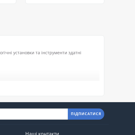
невід'ємною частин..
..
гічні установки та інструменти здатні
ПІДПИСАТИСЯ
 гарантією від знаменитих торгових марок.
для деталей, зарядні пристрої, верстати,
Наші контакти