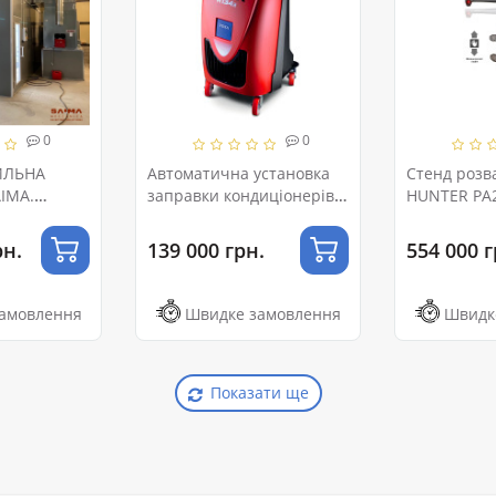
0
0
ИЛЬНА
Автоматична установка
Стенд розв
IMA.
заправки кондиціонерів
HUNTER PA
.
R134a TEXA Konfort 705 R
HS221ML2Е
рн.
139 000 грн.
554 000 г
амовлення
Швидке замовлення
Швидк
Показати ще