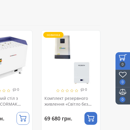
новинка
0
0
0
0
ий стіл з
Комплект резервного
0
ю CORMAK
живлення «Світло без
відключень»
н.
69 680 грн.