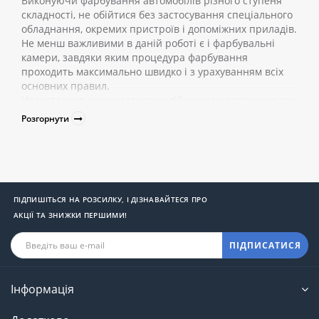
Виконуючи фарбування автомобілів різного ступеня
складності, не обійтися без застосування спеціального
обладнання, окремих пристроїв і допоміжних приладів.
Не менш важливими в даній роботі є і фарбувальні
камери, завдяки яким процедура фарбування
проходить максимально швидко і з урахуванням всіх
основних правил.
Недостатньо скористатися надійними матеріалами для
роботи від перевірених брендів. Додатково потрібно
Розгорнути
створити відповідні умови для всіх процесів
фарбування, за яких вдасться досягти поставлених
цілей.
Що являє собою фарбувальна камера
для автомобілів?
ПІДПИШІТЬСЯ НА РОЗСИЛКУ, І ДІЗНАВАЙТЕСЯ ПРО
АКЦІЇ ТА ЗНИЖКИ ПЕРШИМИ!
Спеціальна фарбувальна камера для авто - обов'язкова
перспективна інвестиція в розвиток власного бізнесу
ПІДПИСАТИСЯ
(СТО, професійного автосервісу). З її допомогою можна
істотно розширити список послуг.
Виходячи з типу тяги, всі камери діляться на кілька
Інформація
поширених видів:
з бічною;