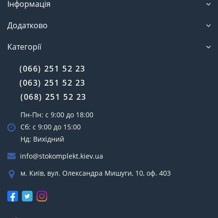
Інформація
до зарядного пристрою.
Автономність. Більшість пристроїв працюють від
Додатково
акумуляторів, які дають можливість
використовувати прилад тривалий час без
Категорії
необхідності заряджати.
Мобільність. Завдяки компактності та легкості
інструменту, його використання стає зручним
(066) 251 52 23
для роботи на відкритому повітрі або у
(063) 251 52 23
важкодоступних місцях.
Точність. Пристрій застосовується для виконання
(068) 251 52 23
точної роботи, оскільки володіє швидким
Пн-Пн: с 9:00 до 18:00
нагріванням і підтримує високу температуру.
Різноманітність. Існує велика кількість
Сб: с 9:00 до 15:00
акумуляторних паяльників на ринку, що
Нд: Вихідний
розрізняються за потужністю, температурою
нагріву і доступним функціоналом.
info@stokomplekt.kiev.ua
Незважаючи на всі переваги, у приладів є і недоліки,
м. Київ, вул. Олександра Мишуги, 10, оф. 403
які необхідно враховувати при виборі інструменту. У
будь-якому разі, якщо фахівцеві потрібен зручний,
мобільний і точний інструмент, то акумуляторний
паяльник - це чудовий вибір.
Сфера застосування акумуляторних паяльників