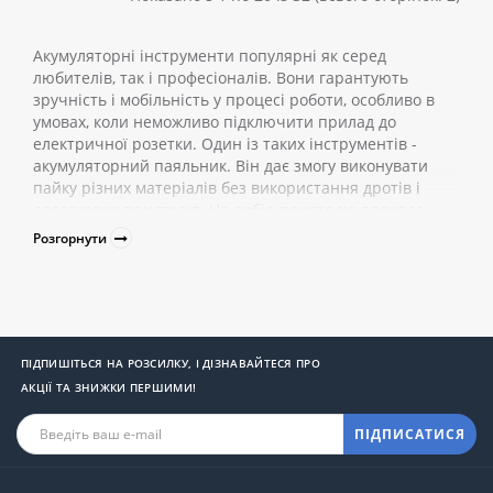
Акумуляторні інструменти популярні як серед
любителів, так і професіоналів. Вони гарантують
зручність і мобільність у процесі роботи, особливо в
умовах, коли неможливо підключити прилад до
електричної розетки. Один із таких інструментів -
акумуляторний паяльник. Він дає змогу виконувати
пайку різних матеріалів без використання дротів і
додаткових пристроїв. На вибір пристрою впливає
принцип роботи акумуляторного паяльника, його
Розгорнути
переваги та недоліки, а також умови експлуатації
інструменту.
Акумуляторний паяльник -
автономність для точних робіт
ПІДПИШІТЬСЯ НА РОЗСИЛКУ, І ДІЗНАВАЙТЕСЯ ПРО
Паяльник акумуляторний - зручний інструмент, який,
АКЦІЇ ТА ЗНИЖКИ ПЕРШИМИ!
насамперед, працює автономно і мобільно. Ось кілька
переваг, які роблять його особливо привабливим:
ПІДПИСАТИСЯ
Без дротів. Акумуляторний паяльник не вимагає
підключення до електричної мережі, що дає
змогу працювати в будь-якому місці, де є доступ