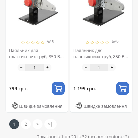
0
0
Паяльник для
Паяльник для
пластикових труб, 850 Вт,
пластикових труб, 850 Вт,
0-300°C, насадки 20, 25, 32
0-300°C, насадки 20, 25,
мм, металевий кейс
32, 40, 50, 63 мм,
INTERTOOL RT-2110
металевий кейс
INTERTOOL RT-2111
799 грн.
1 199 грн.
Швидке замовлення
Швидке замовлення
1
2
>
>|
Показано з 1 по 20 із 32 (всього сторінок: 2)