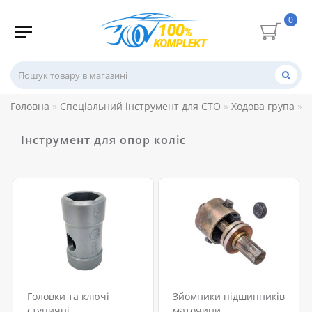
0
Головна
Спеціальний інструмент для СТО
Ходова група
І
Інструмент для опор коліс
Головки та ключі
Зйомники підшипників
ступичні
маточини