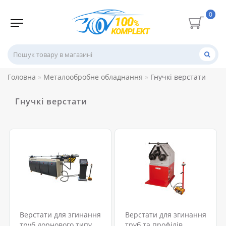
0
Головна
Металообробне обладнання
Гнучкі верстати
Гнучкі верстати
Верстати для згинання
Верстати для згинання
труб дорнового типу
труб та профілів