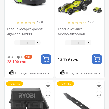
0
0
Газонокосарка-робот
Газонокосилка
4garden AR900
аккумуляторная
бесщёточная RYOBI
RY18LMX33A-150 ONE+
18В (ЗП+1х5Ач) 33см
31 310 грн.
-10%
13 999 грн.
28 100 грн.
Швидке замовлення
Швидке замовлення
новинка
новинка