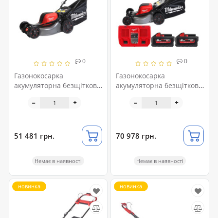
0
0
Газонокосарка
Газонокосарка
акумуляторна безщіткова
акумуляторна безщіткова
самохідна MILWAUKEE
самохідна MILWAUKEE
(46см) M18 F2LM46-0
(46см) M18 F2LM46-802,
(2Х18В) (каркас)
(заміна на 4933
51 481 грн.
70 978 грн.
Немає в наявності
Немає в наявності
новинка
новинка