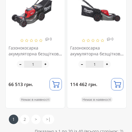
0
0
Газонокосарка
Газонокосарка
акумуляторна безщіткова
акумуляторна безщіткова
самохідна MILWAUKEE
самохідна MILWAUKEE
(53см) M18F2LM53-0
(53см) M18F2LM53-122
(2Х18В) (каркас)
(2Х18В) FORGE™
66 513 грн.
114 462 грн.
Немає в наявності
Немає в наявності
1
2
>
>|
Показано з 1 по 20 із 40 (всього сторінок: 2)