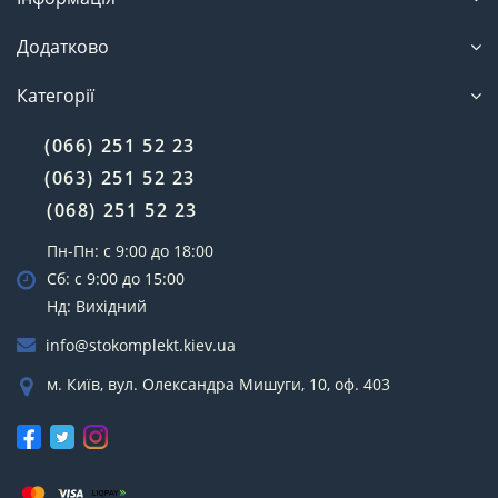
поліпшення продуктивності системи;
економія ресурсів;
Додатково
забезпечення безпеки.
Допомагають оперативно виявити проблему і вжити
Категорії
заходів для відновлення оптимальної продуктивності
системи.
(066) 251 52 23
Де купити детектори витоку фреону в
(063) 251 52 23
Україні?
(068) 251 52 23
У нашому інтернет-магазині можна купити детектори
Пн-Пн: с 9:00 до 18:00
витоку фреону за доступною ціною. Зручна оплата
онлайн і можливість оформити доставку по території
Сб: с 9:00 до 15:00
України.
Нд: Вихідний
Відповіді на запитання, що часто
info@stokomplekt.kiev.ua
ставляться
м. Київ, вул. Олександра Мишуги, 10, оф. 403
Які найдешевші товари в категорії
Детектори витоку фреону?