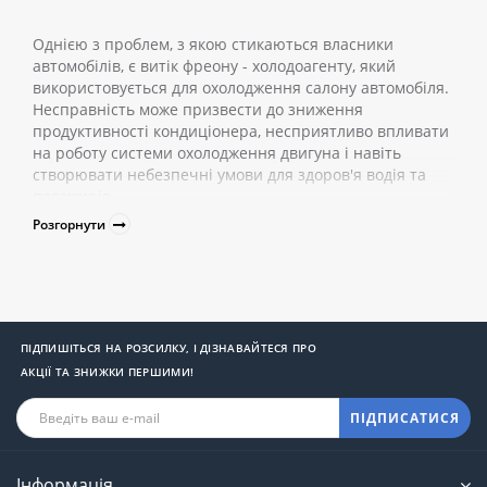
Однією з проблем, з якою стикаються власники
автомобілів, є витік фреону - холодоагенту, який
використовується для охолодження салону автомобіля.
Несправність може призвести до зниження
продуктивності кондиціонера, несприятливо впливати
на роботу системи охолодження двигуна і навіть
створювати небезпечні умови для здоров'я водія та
пасажирів.
Розгорнути
Що таке детектори витоку фреону і для
чого вони потрібні?
Детектори витоку фреону в автомобілі - це спеціальні
пристрої, призначені для виявлення витоків
холодоагенту (фреону) із системи кондиціонування
ПІДПИШІТЬСЯ НА РОЗСИЛКУ, І ДІЗНАВАЙТЕСЯ ПРО
повітря автомобіля. Фреон - основна робоча речовина
АКЦІЇ ТА ЗНИЖКИ ПЕРШИМИ!
в кондиціонерах і відповідає за охолодження повітря в
салоні.
ПІДПИСАТИСЯ
Детектори витоку виконують кілька важливих функцій:
виявлення витоків;
запобігання подальшим пошкодженням;
Інформація