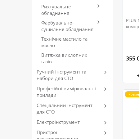
Рихтувальне
обладнання
PLUS 
Фарбувально-
компр
сушильне обладнання
Технічне мастило та
масло
Витяжка вихлопних
355 
газів
Ручний інструмент та
набори для СТО
Професійні вимірювальні
прилади
новин
Спеціальний інструмент
для СТО
Електроінструмент
Пристрої
електроживлення