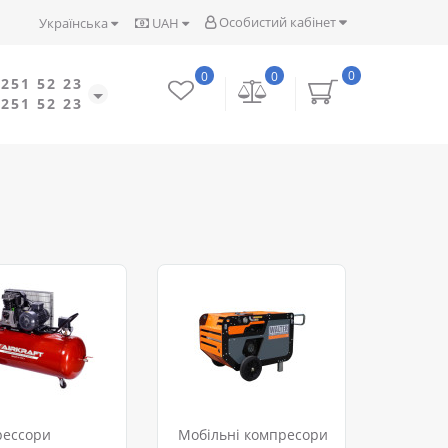
Особистий кабінет
Українська
UAH
0
0
0
 251 52 23
 251 52 23
рессори
Мобільні компресори