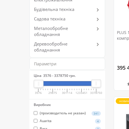
Будівельна техніка
Садова техніка
Металообробне
PLUS 
обладнання
компр
Деревообробне
обладнання
Параметри
395 
Ціна
3576
-
3378750
грн.
3576
29875
301114
1233451
3378750
новин
Виробник
(производитель не указан)
341
Auarita
4
Bass
2