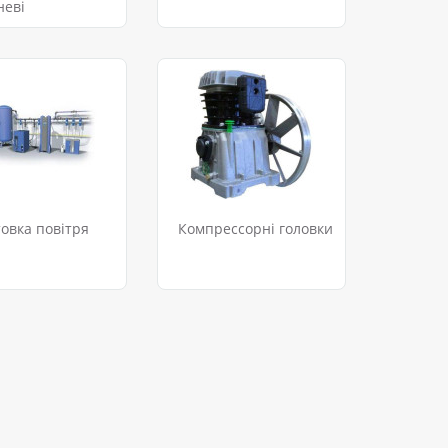
неві
товка повітря
Компрессорні головки