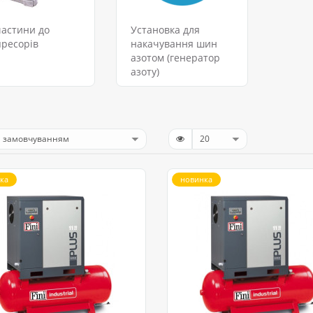
астини до
Установка для
ресорів
накачування шин
азотом (генератор
азоту)
ка
новинка