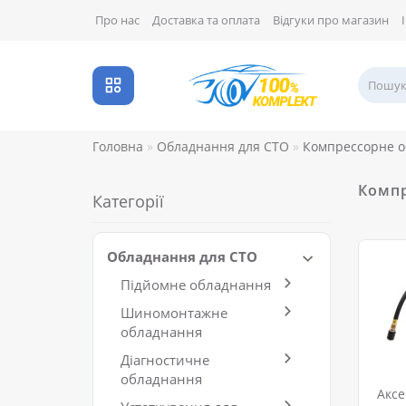
Про нас
Доставка та оплата
Відгуки про магазин
Головна
Обладнання для СТО
Компрессорне 
Компр
Категорії
Обладнання для СТО
Підйомне обладнання
Шиномонтажне
обладнання
Діагностичне
обладнання
Аксе