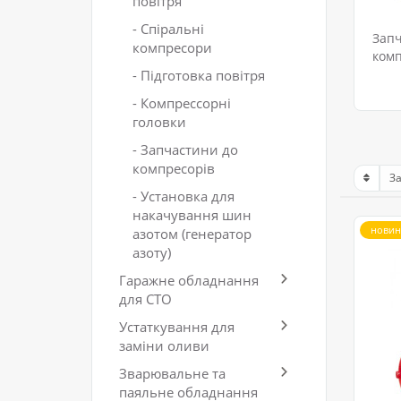
повітря
- Спіральні
Запч
компресори
комп
- Підготовка повітря
- Компрессорні
головки
- Запчастини до
компресорів
- Установка для
накачування шин
новин
азотом (генератор
азоту)
Гаражне обладнання
для СТО
Устаткування для
заміни оливи
Зварювальне та
паяльне обладнання