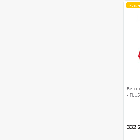
новин
Винто
- PLUS
332 