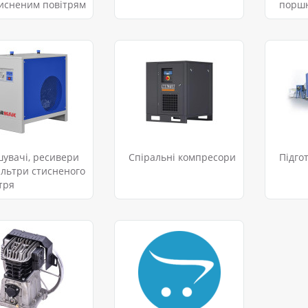
тисненим повітрям
порш
увачі, ресивери
Спіральні компресори
Підго
ільтри стисненого
тря