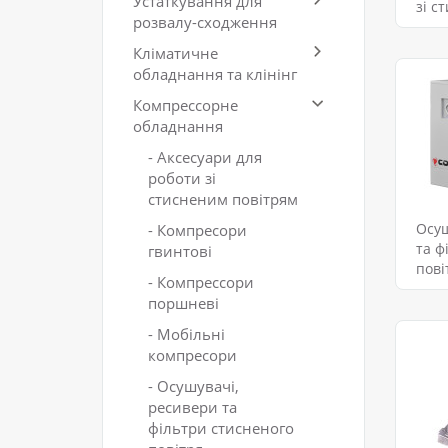
Устаткування для
зі с
розвалу-сходження
Кліматичне
обладнання та клінінг
Компрессорне
обладнання
- Аксесуари для
роботи зі
стисненим повітрям
Осуш
- Компресори
та ф
гвинтові
пові
- Компрессори
поршневі
- Мобільні
компресори
- Осушувачі,
ресивери та
фільтри стисненого