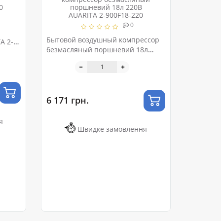
0
Бытовой воздушный компрессор
A 2-
безмасляный поршневий 18л
220В AUARITA 2-900F18-220
6 171 грн.
я
Швидке замовлення