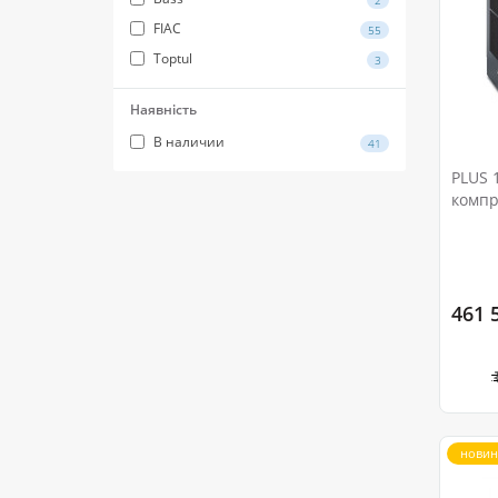
FIAC
55
Toptul
3
Наявність
В наличии
41
PLUS 
компр
461 
новин