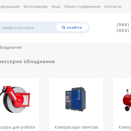
Інформація
Фотогалерея
Акції
Обмін і повернення
Контакти
(066)
знайти
(063)
обладнання
ессорне обладнання
суари для роботи
Компресори гвинтові
Комп