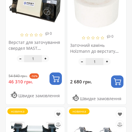
0
0
Верстат для заточування
Заточний камінь
свердел MAST
Holzmann до верстату
Metalltechnik M-DG26
MS7000
230V
54 840 грн.
-16%
2 680 грн.
46 310 грн.
Швидке замовлення
Швидке замовлення
новинка
новинка