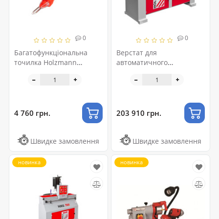
0
0
Багатофункціональна
Верстат для
точилка Holzmann
автоматичного
MSG2021
заточування плоских
ножів Holzmann HMS
1000
4 760 грн.
203 910 грн.
Швидке замовлення
Швидке замовлення
новинка
новинка