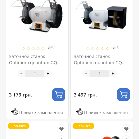
0
0
Заточной станок
Заточной станок
Optimum quantum GQ
Optimum quantum GQ
150 (220 В) STURMER
150 B (220 В) STURMER
Maschinen
Maschinen
3 179 грн.
3 497 грн.
Швидке замовлення
Швидке замовлення
новинка
новинка