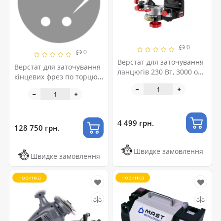
0
0
Верстат для заточування
Верстат для заточування
ланцюгів 230 Вт, 3000 об/
кінцевих фрез по торцю і
хв, 145*22.3*3.2 мм
спіралі M-ZF 6A
INTERTOOL WT-0830
4 499 грн.
128 750 грн.
Швидке замовлення
Швидке замовлення
новинка
новинка