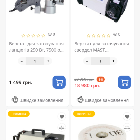
0
0
Верстат для заточування
Верстат для заточування
ланцюгів 250 Вт, 7500 об/
свердел MAST
хв, 100*10*3.2 мм
Metalltechnik M-DG13
INTERTOOL DT-0850
230V
20 950 грн.
-9%
1 499 грн.
18 980 грн.
Швидке замовлення
Швидке замовлення
новинка
новинка