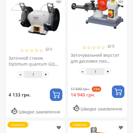
0
0
Заточувальний верстат
Заточной станок
для дискових пил
Optimum quantum GQ
CORMAK JMY8-70
200 (220 В) STURMER
Maschinen
17 640 грн.
-15%
4 133 грн.
14 940 грн.
Швидке замовлення
Швидке замовлення
новинка
новинка