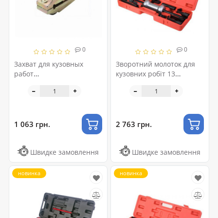
0
0
Захват для кузовных
Зворотний молоток для
работ
кузовних робіт 13
самозатягивающийся 5 т.
одиниць 101005A
117031B
1 063 грн.
2 763 грн.
Швидке замовлення
Швидке замовлення
новинка
новинка