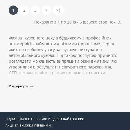
1
2
3
>
>|
Показано з 1 по 20 із 46 (всього сторінок: 3)
Фахівці кузовного цеху в будь-якому з професійних
автосервісів займаються різними процесами, серед
яких на особливу увагу заслуговує рихтування
автомобільного кузова. Під такою послугою прийнято
розглядати можливість випрямити різні вм'ятини, які
утворилися в результаті неакуратного паркування,
ДТП, негоди, падіння різних предметів з висоти.
Але для проведення всіх робіт знадобиться
спеціальний рихтувальний набір, до якого входять
Розгорнути
певні інструменти та пристосування. Завдяки
вдосконаленню технології з виправлення дефектів на
кузові, змінюються і комплекти, які доповнюються
необхідними "помічниками" майстрів.
Що входить до набору рихтувального
ПІДПИШІТЬСЯ НА РОЗСИЛКУ, І ДІЗНАВАЙТЕСЯ ПРО
обладнання для СТО?
АКЦІЇ ТА ЗНИЖКИ ПЕРШИМИ!