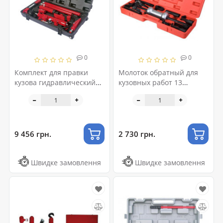
0
0
Комплект для правки
Молоток обратный для
кузова гидравлический
кузовных работ 13
10т TORIN T71005S
единиц 101005A
9 456 грн.
2 730 грн.
Швидке замовлення
Швидке замовлення