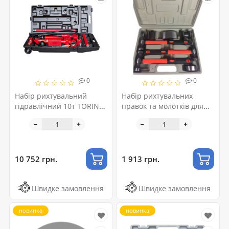
0
0
Набір рихтувальний
Набір рихтувальних
гідравлічний 10т TORIN
правок та молотків для
T71002L
кузовних робіт 7
од.101202
10 752 грн.
1 913 грн.
Швидке замовлення
Швидке замовлення
новинка
новинка