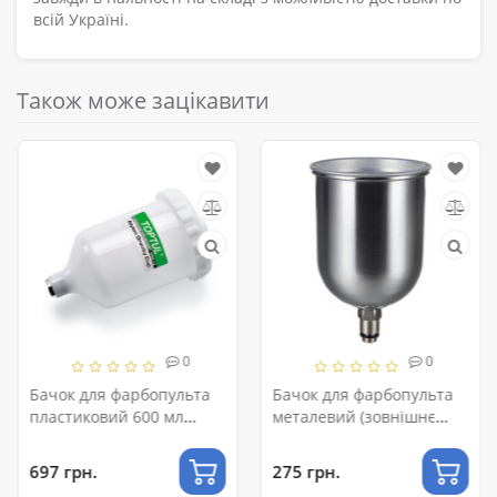
всій Україні.
Також може зацікавити
0
0
Бачок для фарбопульта
Бачок для фарбопульта
пластиковий 600 мл
металевий (зовнішнє
(внутрішнє різьблення
різьблення) 600 мл
M16*1.5) TOPTUL
AUARITA PC-600GLG
697 грн.
275 грн.
KALN0160