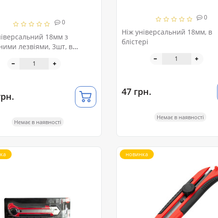
0
0
Ніж універсальний 18мм, в
ніверсальний 18мм з
блістері
ними лезвіями, 3шт, в
рі
47 грн.
грн.
Немає в наявності
Немає в наявності
ка
новинка