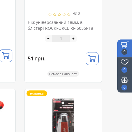
0
Ніж універсальний 18мм, в
блістері ROCKFORCE RF-5055P18
0
51 грн.
0
Немає в наявності
0
новинка