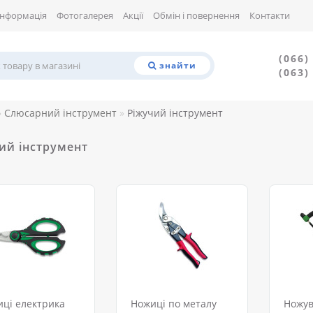
Інформація
Фотогалерея
Акції
Обмін і повернення
Контакти
(066)
знайти
(063)
Слюсарний інструмент
Ріжучий інструмент
ий інструмент
ці електрика
Ножиці по металу
Ножув