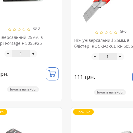
0
0
ніверсальний 25мм, в
Ніж універсальний 25мм, в
рі Forsage F-5055P25
блістері ROCKFORCE RF-505
грн.
111 грн.
Немає в наявності
Немає в наявності
ка
новинка