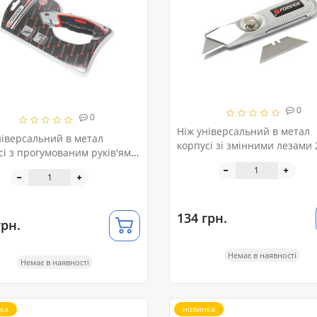
0
0
Ніж універсальний в метал
ніверсальний в метал
корпусі зі змінними лезами 
сі з прогумованим руків'ям
блістері
пасними лезвіями, 5шт, в
рі
134 грн.
грн.
Немає в наявності
Немає в наявності
ка
новинка