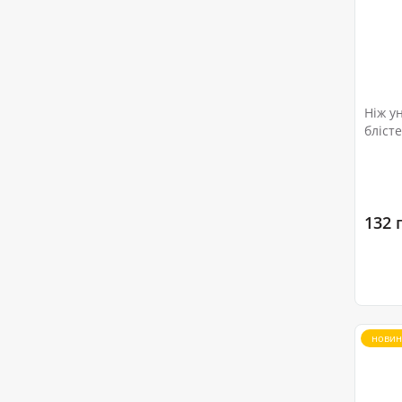
Ніж у
блісте
132 
новин