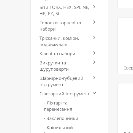
Біти TORX, HEX, SPLINE,
HP, PZ, SL
Головки торцеві та
набори
Тріскачки, коміри,
подовжувачі
Ключі та набори
Викрутки та
Све
шуруповерти
Шарнірно-губцевий
інструмент
Слюсарний інструмент
- Ліхтарі та
перенесення
- Заклепочники
- Кріпильний