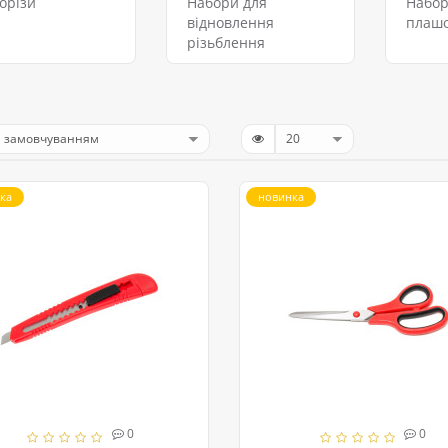
орізи
Набори для
Набор
відновлення
плаш
різьблення
ка
новинка
0
0