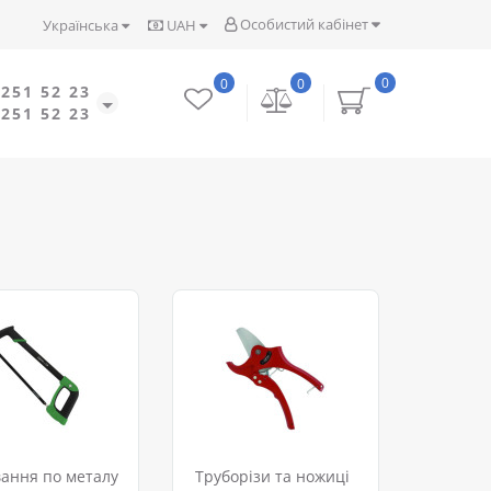
Особистий кабінет
Українська
UAH
0
0
0
 251 52 23
 251 52 23
ання по металу
Труборізи та ножиці