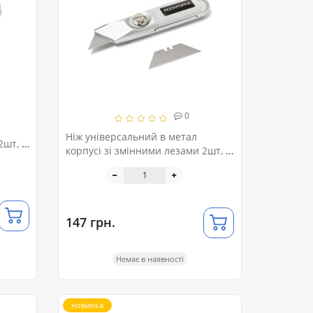
0
Ніж універсальний в метал
2шт, в
корпусі зі змінними лезами 2шт, в
блістері ROCKFORCE RF-5055P44
147 грн.
Немає в наявності
новинка