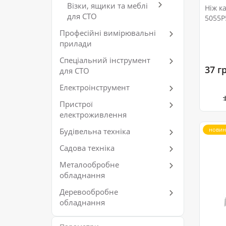
Візки, ящики та меблі
Ніж к
для СТО
5055P
Професійні вимірювальні
прилади
Спеціальний інструмент
37 г
для СТО
Електроінструмент
Пристрої
електроживлення
новин
Будівельна техніка
Садова техніка
Металообробне
обладнання
Деревообробне
обладнання