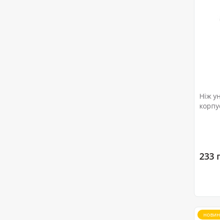
Ніж у
корпу
та за
блісте
233 
новин