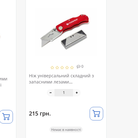
0
Ніж універсальний складний з
ними
запасними лезами
і
10шт(кріплення "на пояс"), в
блістері
215 грн.
Немає в наявності