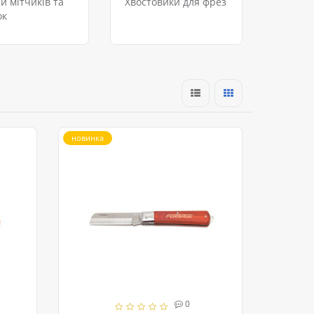
и мітчиків та
Хвостовики для фрез
ок
новинка
0