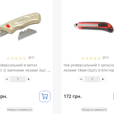
0
0
ніверсальний в метал
Ніж універсальний з запас
сі зі змінними лезами 3шт, в
лезами 18мм (3шт), в блістер
ері ROCKFORCE RF-5055P42
грн.
172 грн.
Немає в наявності
Немає в наявності