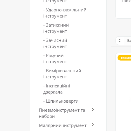
інструмент
Гайк
- Ударно-важільний
інструмент
- Затискний
інструмент
- Зачисний
інструмент
- Ріжучий
новин
інструмент
- Вимірювальний
інструмент
- Інспекційні
дзеркала
- Шпильковерти
Пневмоінструмент та
набори
Малярний інструмент