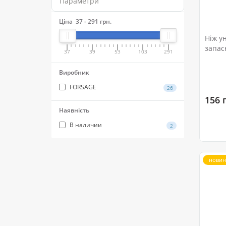
Параметри
Ціна
37
-
291
грн.
Ніж у
запас
37
39
53
103
291
блісте
Виробник
FORSAGE
26
156 
Наявність
В наличии
2
новин