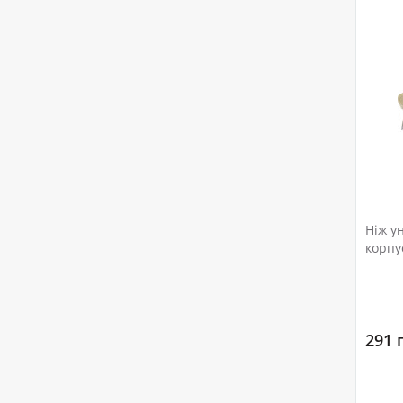
Ніж у
корпу
бліст
291 