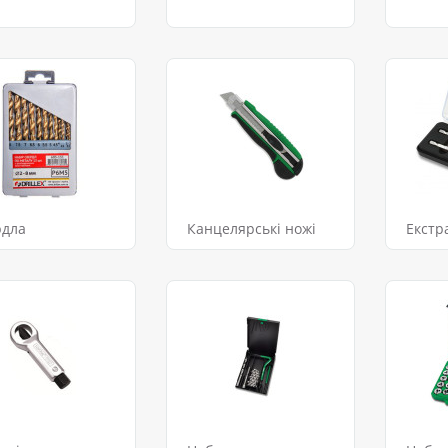
рдла
Канцелярські ножі
Екстр