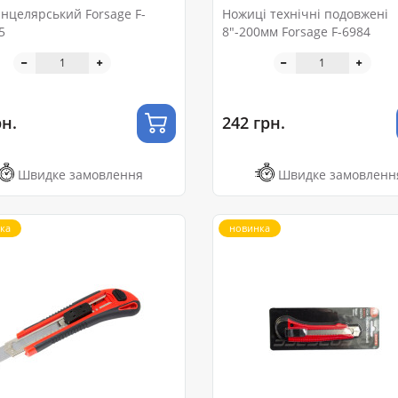
анцелярський Forsage F-
Ножиці технічні подовжені
5
8"-200мм Forsage F-6984
рн.
242 грн.
Швидке замовлення
Швидке замовленн
ка
новинка