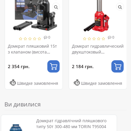
0
0
Домкрат пляшковий 15т
Домкрат гидравлический
з клапаном (висота
двухштоковый
підхоплення-205мм,
низкопрофильный 6т
висота підйому-390мм)
170-410 мм TORIN
2 354 грн.
2 184 грн.
Forsage F-T91504
TH80602X
Швидке замовлення
Швидке замовлення
Ви дивилися
Домкрат гідравлічний пляшкового
типу 50т 300-480 мм TORIN T95004