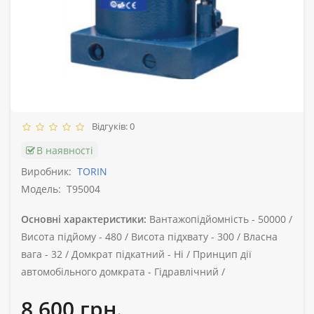
Відгуків: 0
В наявності
Виробник:
TORIN
Модель:
T95004
Основні характеристики:
Вантажопідйомність -
50000 /
Висота підйому -
480 /
Висота підхвату -
300 /
Власна
вага -
32 /
Домкрат підкатний -
Ні /
Принцип дії
автомобільного домкрата -
Гідравлічний /
8 600 грн.