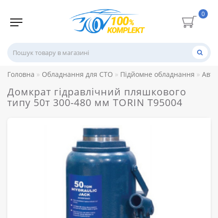
0
Головна
Обладнання для СТО
Підйомне обладнання
Авто
Домкрат гідравлічний пляшкового
типу 50т 300-480 мм TORIN T95004