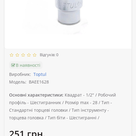
Відгуків: 0
В наявності
Виробник:
Toptul
Модель:
BAEE1628
Основні характеристики:
Квадрат -
1/2" /
Робочий
профіль -
Шестигранник /
Розмір max -
28 /
Тип -
Стандартні торцеві головки /
Тип інструменту -
торцева головка /
Тип біти -
Шестигранні /
251 грн.