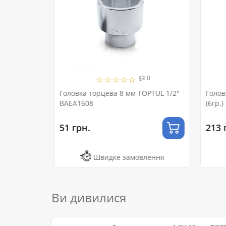
0
0
, 24×38
Головка торцева 8 мм TOPTUL 1/2"
Голов
OL ET-
BAEA1608
(6гр.)
51 грн.
213 г
ення
Швидке замовлення
Ви дивилися