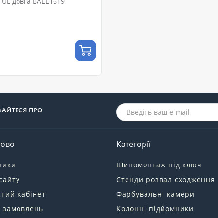
TUL довга BAEE1619
ВАЙТЕСЯ ПРО
ково
Категорії
ники
Шиномонтаж під ключ
сайту
Стенди розвал сходження
тий кабінет
Фарбувальні камери
я замовлень
Колонні підйомники