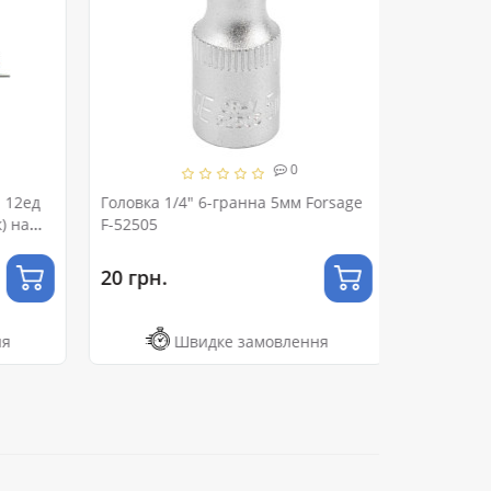
0
 12ед
Головка 1/4" 6-гранна 5мм Forsage
а
F-52505
20 грн.
я
Швидке замовлення