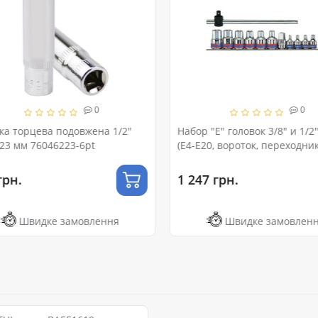
0
0
ка торцева подовжена 1/2"
Набор "Е" головок 3/8" и 1/2"
 23 мм 76046223-6pt
(Е4-Е20, вороток, переходник) н
планке
рн.
1 247 грн.
Швидке замовлення
Швидке замовленн