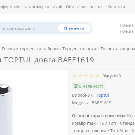
Інформація
Фотогалерея
Акції
Обмін і повернення
Контакти
(066)
знайти
(063)
Головки торцеві та набори
Торцеві головки
Головка торцева
м TOPTUL довга BAEE1619
Відгуків: 0
В наявності
Виробник:
Toptul
Модель:
BAEE1619
Основні характеристики:
Ква
Розмір max -
19 /
Тип -
Стандар
торцева головка /
Тип біти -
Ш