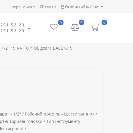
Особистий кабінет
Українська
UAH
0
0
0
 251 52 23
 251 52 23
 1/2" 19 мм TOPTUL довга BAEE1619
драт -
1/2" /
Робочий профіль -
Шестигранник /
тні торцеві головки /
Тип інструменту -
естигранні /