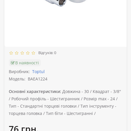
Відгуків: 0
В наявності
Виробник:
Toptul
Модель:
BAEA1224
Основні характеристики:
Довжина -
30 /
Квадрат -
3/8"
/
Робочий профіль -
Шестигранник /
Розмір max -
24 /
Тип -
Стандартні торцеві головки /
Тип інструменту -
торцева головка /
Тип біти -
Шестигранні /
76 грн.