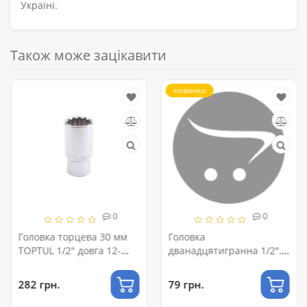
Україні.
Також може зацікавити
новинка
0
0
Головка торцева 30 мм
Головка
TOPTUL 1/2" довга 12-
дванадцятигранна 1/2",
гранна BAEF1630
21×38 мм, Cr-V STORM
INTERTOOL ET-0221
282 грн.
79 грн.