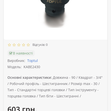
Відгуків: 0
В наявності
Виробник:
Toptul
Модель:
KABE2430
Основні характеристики:
Довжина -
90 /
Квадрат -
3/4"
/
Робочий профіль -
Шестигранник /
Розмір max -
30 /
Тип -
Стандартні торцеві головки /
Тип інструменту -
торцева головка /
Тип біти -
Шестигранні /
603 грн.