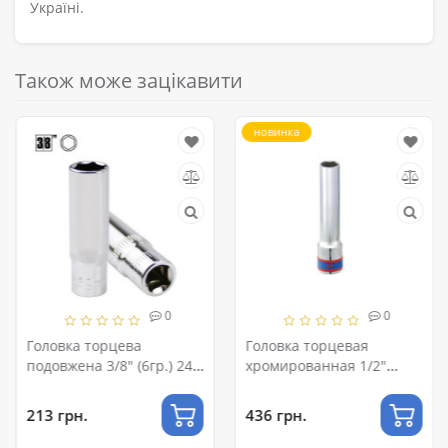
Україні.
Також може зацікавити
новинка
0
0
Головка торцева
Головка торцевая
подовжена 3/8" (6гр.) 24
хромированная 1/2"
мм 76036224
KING TONY, 8мм (6
гранн.) L=120мм
213 грн.
436 грн.
екстраудлиненная