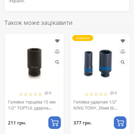
Україні.
Також може зацікавити
новинка
0
0
Головка торцева 15 мм
Головка ударная 1/2"
1/2" TOPTUL ударна
KING TONY, 26мм (6
довга KABE1615
гранн.) удлиненная
211 грн.
377 грн.