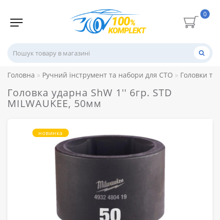
0
Головна
Ручний інструмент та набори для СТО
Головки то
Головка ударна ShW 1'' 6гр. STD
MILWAUKEE, 50мм
новинка