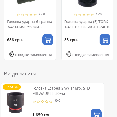
0
0
Головка ударна 6-гранна
Головка ударна (E) TORX
3/4" 60мм L=80мм
1/4" E10 FORSAGE F-24610
"Дальнобійник" Г34ДК60
688 грн.
85 грн.
Швидке замовлення
Швидке замовлення
Ви дивилися
новинка
Головка ударна ShW 1'' 6гр. STD
MILWAUKEE, 50мм
0
1 850 грн.