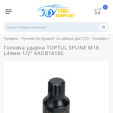
0
Головна
Ручний інструмент та набори для СТО
Головки то
Головка ударна TOPTUL SPLINE М18
L44мм 1/2" KADB1618S