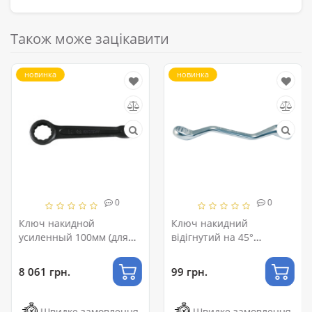
Також може зацікавити
новинка
новинка
0
0
Ключ накидной
Ключ накидний
усиленный 100мм (для
відігнутий на 45°
грузовой техники)
короткий 8х9мм FORSAGE
F-758S0809
8 061 грн.
99 грн.
Швидке замовлення
Швидке замовлення