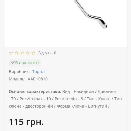
Відгуків: 0
В наявності
Виробник:
Toptul
Модель:
AAEH0810
Основні характеристики:
Вид -
Накидний /
Довжина -
170 /
Розмір max -
10 /
Розмір min -
8 /
Тип -
Ключі /
Тип
ключа -
двосторонній /
Форма ключа -
Вигнутий /
115 грн.