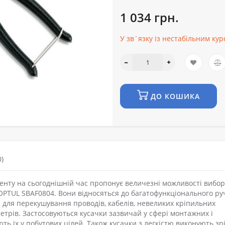
1 034 грн.
У зв`язку із нестабільним ку
ДО КОШИКА
)
нту на сьогоднішній час пропонує величезні можливості вибор
TOPTUL SBAF0804. Вони відносяться до багатофункціонального ру
 для перекушування проводів, кабелів, невеликих кріпильних
метрів. Застосовуються кусачки зазвичай у сфері монтажних і
ть їх у побутових цілей. Також кусачки з легкістю виконують зр