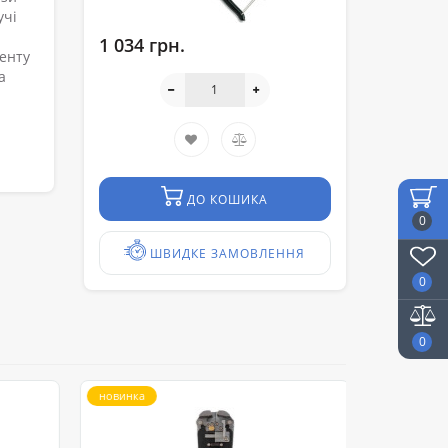
учі
1 034 грн.
менту
а
ДО КОШИКА
0
ШВИДКЕ ЗАМОВЛЕННЯ
0
0
новинка