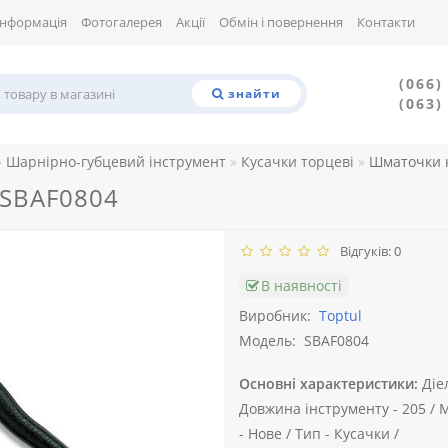
Інформація
Фотогалерея
Акції
Обмін і повернення
Контакти
(066)
знайти
(063)
Шарнірно-губцевий інструмент
Кусачки торцеві
Шматочки к
 SBAF0804
Відгуків: 0
В наявності
Виробник:
Toptul
Модель:
SBAF0804
Основні характеристики:
Діе
Довжина інструменту -
205 /
М
-
Нове /
Тип -
Кусачки /