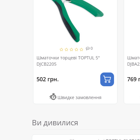
0
0
V
Шматочки торцеві TOPTUL 5"
Шмато
14P7
DJCB2205
DJBA2
502 грн.
769 г
ення
Швидке замовлення
Ви дивилися