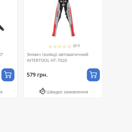
0
0"
Знімач ізоляції автоматичний
INTERTOOL HT-7020
579 грн.
я
Швидке замовлення