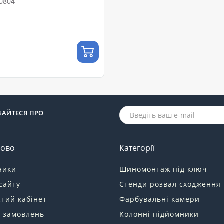
0804
ВАЙТЕСЯ ПРО
ково
Категорії
ники
Шиномонтаж під ключ
сайту
Стенди розвал сходження
тий кабінет
Фарбувальні камери
я замовлень
Колонні підйомники