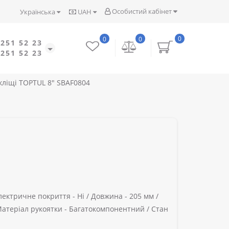
Особистий кабінет
Українська
UAH
0
0
0
 251 52 23
 251 52 23
ліщі TOPTUL 8" SBAF0804
лектричне покриття -
Ні /
Довжина -
205 мм /
атеріал рукоятки -
Багатокомпонентний /
Стан