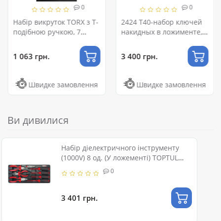
0
0
Набір викруток TORX з Т-
2424 T40-набор ключей
подібною ручкою, 7
накидных в ложименте,7
предм.в м'якому
предметов
ложементі
1 063 грн.
3 400 грн.
Швидке замовлення
Швидке замовлення
Ви дивилися
Набір діелектричного інструменту
(1000V) 8 од. (У ложементі) TOPTUL
GAAT0810
0
3 401 грн.