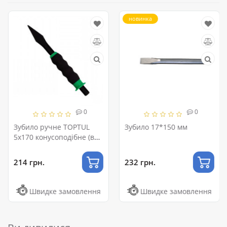
новинка
0
0
Зубило ручне TOPTUL
Зубило 17*150 мм
5x170 конусоподібне (в
захисному чохлі)
HCBC0517
214 грн.
232 грн.
Швидке замовлення
Швидке замовлення