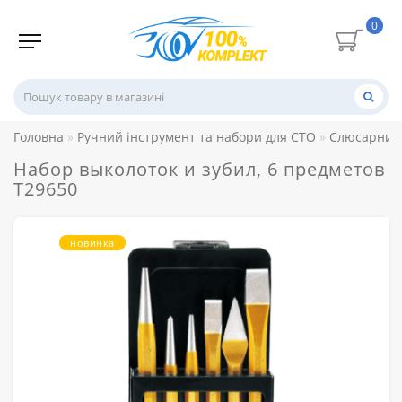
0
Головна
Ручний інструмент та набори для СТО
Слюсарний 
Набор выколоток и зубил, 6 предметов
T29650
новинка