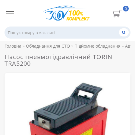
0
Головна
Обладнання для СТО
Підйомне обладнання
Авто
Насос пневмогідравлічний TORIN
TRA5200