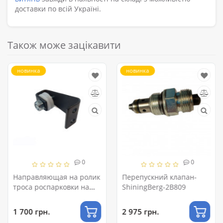
доставки по всій Україні.
Також може зацікавити
новинка
новинка
0
0
Направляющая на ролик
Перепускний клапан-
троса роспарковки на
ShiningBerg-2В809
Пеак 209 СН И 212
1 700 грн.
2 975 грн.