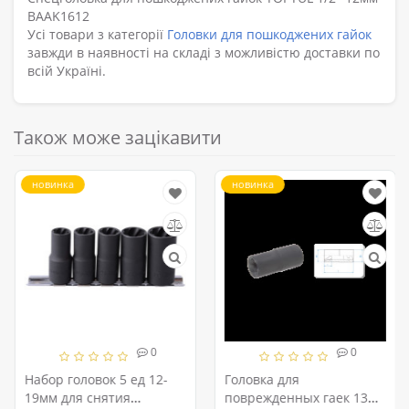
BAAK1612
Усі товари з категорії
Головки для пошкоджених гайок
завжди в наявності на складі з можливістю доставки по
всій Україні.
Також може зацікавити
новинка
новинка
0
0
Набор головок 5 ед 12-
Головка для
19мм для снятия
поврежденных гаек 13