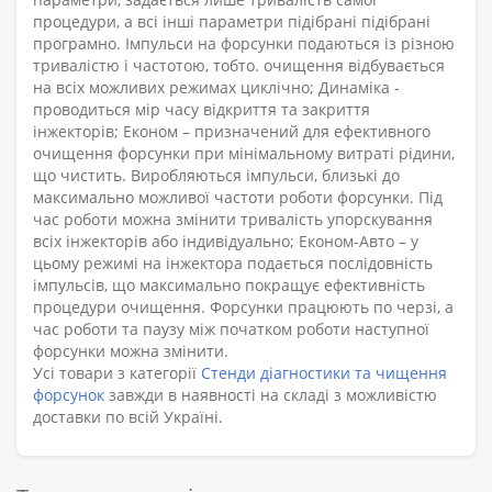
процедури, а всі інші параметри підібрані підібрані
програмно. Імпульси на форсунки подаються із різною
тривалістю і частотою, тобто. очищення відбувається
на всіх можливих режимах циклічно; Динаміка -
проводиться мір часу відкриття та закриття
інжекторів; Економ – призначений для ефективного
очищення форсунки при мінімальному витраті рідини,
що чистить. Виробляються імпульси, близькі до
максимально можливої частоти роботи форсунки. Під
час роботи можна змінити тривалість упорскування
всіх інжекторів або індивідуально; Економ-Авто – у
цьому режимі на інжектора подається послідовність
імпульсів, що максимально покращує ефективність
процедури очищення. Форсунки працюють по черзі, а
час роботи та паузу між початком роботи наступної
форсунки можна змінити.
Усі товари з категорії
Стенди діагностики та чищення
форсунок
завжди в наявності на складі з можливістю
доставки по всій Україні.