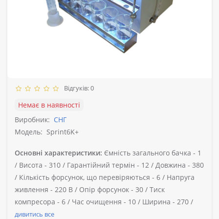
Відгуків: 0
Немає в наявності
Виробник:
СНГ
Модель:
Sprint6K+
Основні характеристики:
Ємність загального бачка -
1
/
Висота -
310 /
Гарантійний термін -
12 /
Довжина -
380
/
Кількість форсунок, що перевіряються -
6 /
Напруга
живлення -
220 В /
Опір форсунок -
30 /
Тиск
компресора -
6 /
Час очищення -
10 /
Ширина -
270 /
дивитись все