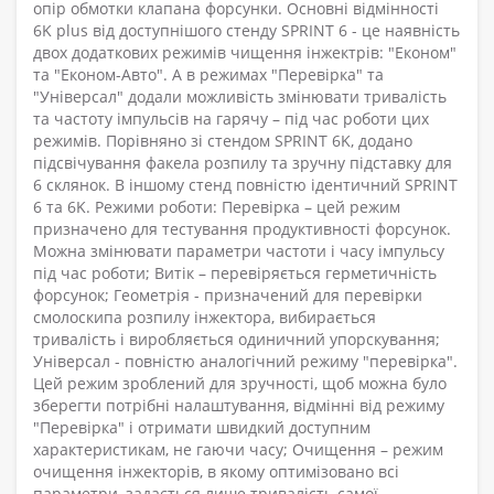
опір обмотки клапана форсунки. Основні відмінності
6K plus від доступнішого стенду SPRINT 6 - це наявність
двох додаткових режимів чищення інжектрів: "Економ"
та "Економ-Авто". А в режимах "Перевірка" та
"Універсал" додали можливість змінювати тривалість
та частоту імпульсів на гарячу – під час роботи цих
режимів. Порівняно зі стендом SPRINT 6K, додано
підсвічування факела розпилу та зручну підставку для
6 склянок. В іншому стенд повністю ідентичний SPRINT
6 та 6K. Режими роботи: Перевірка – цей режим
призначено для тестування продуктивності форсунок.
Можна змінювати параметри частоти і часу імпульсу
під час роботи; Витік – перевіряється герметичність
форсунок; Геометрія - призначений для перевірки
смолоскипа розпилу інжектора, вибирається
тривалість і виробляється одиничний упорскування;
Універсал - повністю аналогічний режиму "перевірка".
Цей режим зроблений для зручності, щоб можна було
зберегти потрібні налаштування, відмінні від режиму
"Перевірка" і отримати швидкий доступним
характеристикам, не гаючи часу; Очищення – режим
очищення інжекторів, в якому оптимізовано всі
параметри, задається лише тривалість самої