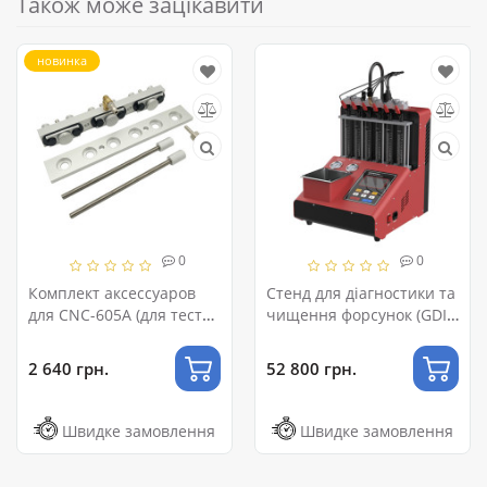
Також може зацікавити
новинка
0
0
Комплект аксессуаров
Стенд для діагностики та
для CNC-605A (для теста
чищення форсунок (GDI,
форсунок на
EFI, SFI) LAUNCH GDI-605S
герметичность сжатым
2 640 грн.
52 800 грн.
воздухом) LAUNCH
Швидке замовлення
Швидке замовлення