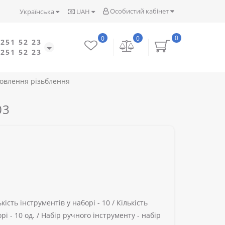
Особистий кабінет
Українська
UAH
0
0
0
 251 52 23
 251 52 23
новлення різьблення
03
ькість інструментів у наборі -
10 /
Кількість
рі -
10 од. /
Набір ручного інструменту -
набір