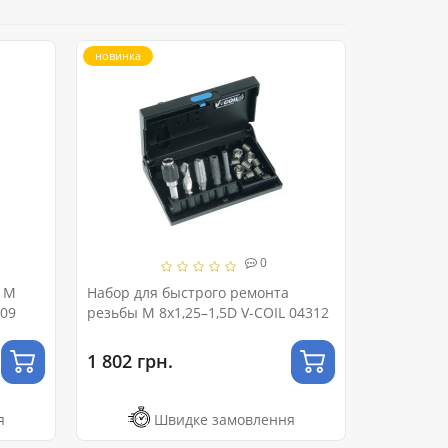
новинка
0
" M
Набор для быстрого ремонта
209
резьбы М 8x1,25–1,5D V-COIL 04312
1 802 грн.
я
Швидке замовлення