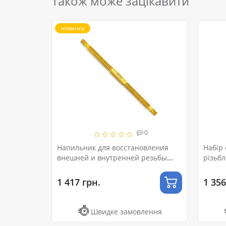
Також може зацікавити
новинка
0
0
 "S" M
Напильник для восстановления
Набір
 V-COIL 40411
внешней и внутренней резьбы
різьб
метрический TOPTUL SDCA3001
JGEW2
1 417 грн.
1 356
ення
Швидке замовлення