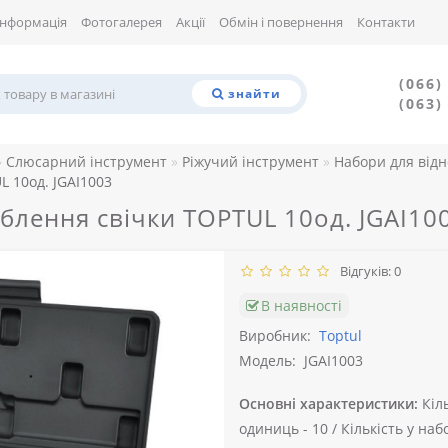
Інформація
Фотогалерея
Акції
Обмін і повернення
Контакти
(066)
знайти
(063)
Слюсарний інструмент
Ріжучий інструмент
Набори для від
L 10од. JGAI1003
ьблення свічки TOPTUL 10од. JGAI10
Відгуків: 0
В наявності
Виробник:
Toptul
Модель:
JGAI1003
Основні характеристики:
Кіл
одиниць -
10 /
Кількість у набо