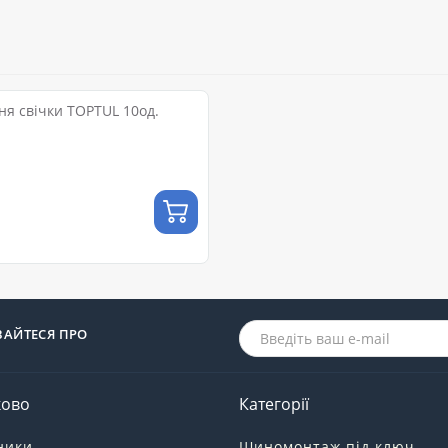
ня свічки TOPTUL 10од.
ВАЙТЕСЯ ПРО
ково
Категорії
ники
Шиномонтаж під ключ