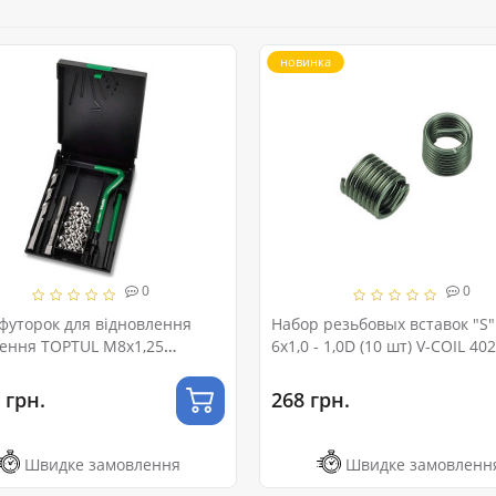
новинка
0
0
 футорок для відновлення
Набор резьбовых вставок "S
лення TOPTUL М8х1,25
6x1,0 - 1,0D (10 шт) V-COIL 40
403
 грн.
268 грн.
Швидке замовлення
Швидке замовленн