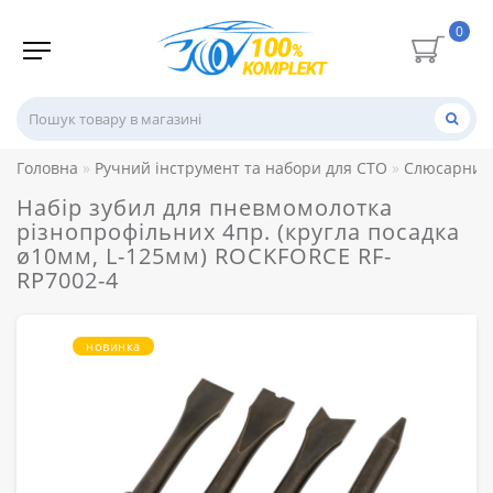
0
Головна
Ручний інструмент та набори для СТО
Слюсарний 
Набір зубил для пневмомолотка
різнопрофільних 4пр. (кругла посадка
ø10мм, L-125мм) ROCKFORCE RF-
RP7002-4
новинка