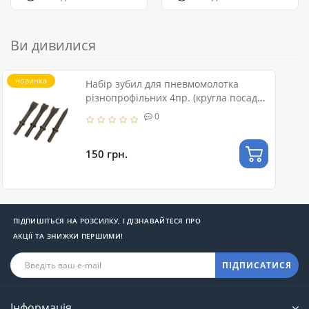
Ви дивилися
новинка
Набір зубил для пневмомолотка
різнопрофільних 4пр. (кругла посадка
ø10мм, L-125мм) ROCKFORCE RF-
0
RP7002-4
150 грн.
ПІДПИШІТЬСЯ НА РОЗСИЛКУ, І ДІЗНАВАЙТЕСЯ ПРО
АКЦІЇ ТА ЗНИЖКИ ПЕРШИМИ!
ПІДПИСАТИСЯ
Інформація